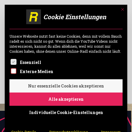
Mit di
Cookie Einstellungen
Unsere Webseite nutzt fast keine Cookies, denn mit vollem Bauch
radelt es sich nicht so gut. Wenn dich die YouTube Videos nicht
interessieren, kannst du alles ablehnen, weil wir sonst nur
Cookies haben, ohne denen unser Online-Radl einfach nicht läuft.
Es folgt eine Liste der Service-Gruppen, für die ei
Essenziell
WUNSCHRAD
CUSTOM BIKES
Externe Medien
ZUM RADLER
Nur essenzielle Cookies akzeptieren
Alle akzeptieren
Individuelle Cookie-Einstellungen
GRAVEL BEAST
Evil Chamoise Hager
Cookie-Details
Datenschutzerklärung
Impressum