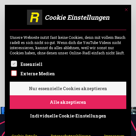
Mit di
Cookie Einstellungen
Unsere Webseite nutzt fast keine Cookies, denn mit vollem Bauch
radelt es sich nicht so gut. Wenn dich die YouTube Videos nicht
interessieren, kannst du alles ablehnen, weil wir sonst nur
Cookies haben, ohne denen unser Online-Radl einfach nicht läuft.
Es folgt eine Liste der Service-Gruppen, für die ei
Essenziell
WUNSCHRAD
CUSTOM BIKES
Externe Medien
ZUM RADLER
Nur essenzielle Cookies akzeptieren
Alle akzeptieren
Individuelle Cookie-Einstellungen
THE TRANSPORTER
HNF Nicolai CD1 Cargo
Cookie-Details
Datenschutzerklärung
Impressum